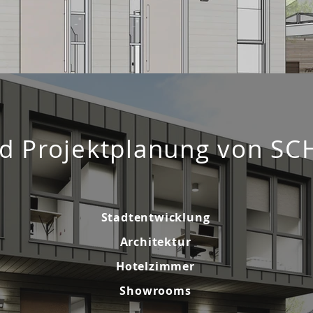
d Projektplanung von SC
Stadtentwicklung
Architektur
Hotelzimmer
Showrooms